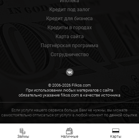
Ипотека
Кредит под залог
Кредит для бизнеса
Кредиты в городах
Карта сайта
Партнёрская программа
Сотрудничество
© 2006-2026 Filkos.com
При использовании любых материалов с сайта
обязательно указание filkos.com в качестве источника
Если услуги нашего сервиса больше Вам не нужны, вы можете
самостоятельно отписаться от услуги в любой момент по
данной ссылке.
Займы
Наличные
Карты