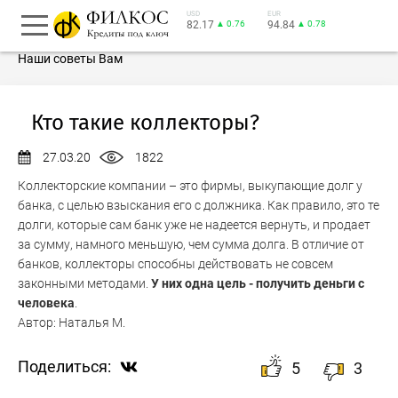
USD
EUR
82.17
▲ 0.76
94.84
▲ 0.78
Наши советы Вам
Кто такие коллекторы?
27.03.20
1822
Коллекторские компании – это фирмы, выкупающие долг у
банка, с целью взыскания его с должника. Как правило, это те
долги, которые сам банк уже не надеется вернуть, и продает
за сумму, намного меньшую, чем сумма долга. В отличие от
банков, коллекторы способны действовать не совсем
законными методами.
У них одна цель - получить деньги с
человека
.
Автор:
Наталья М.
Поделиться:
5
3