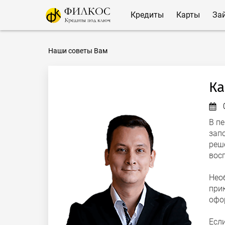
Кредиты
Карты
За
Наши советы Вам
Ка
В п
зап
реш
вос
Нео
при
офо
Есл