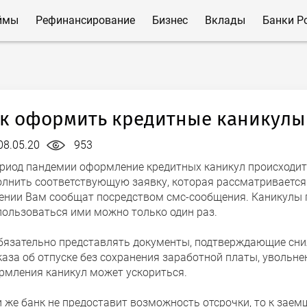
ймы
Рефинансирование
Бизнес
Вклады
Банки Р
к оформить кредитные каникулы
08.05.20
953
ериод пандемии оформление кредитных каникул происходит 
олнить соответствующую заявку, которая рассматривается 
ении Вам сообщат посредством смс-сообщения. Каникулы п
пользоваться ими можно только один раз.
бязательно представлять документы, подтверждающие сниж
каза об отпуске без сохранения заработной платы, увольне
рмления каникул может ускориться.
и же банк не предоставит возможность отсрочки, то к зае