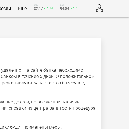
USD
EUR
оссии
Ещё
82.17
▲ 1.24
94.84
▲ 1.65
удаленно. На сайте банка необходимо
банком в течение 5 дней. О положительном
редоставляются на срок до 6 месяцев,
ение дохода, но всё же при наличии
нии, справки из центра занятости процедура
мщику будут применены меры,