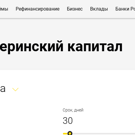
ймы
Рефинансирование
Бизнес
Вклады
Банки Р
еринский капитал
а
Срок, дней