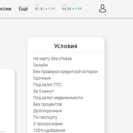
USD
EUR
оссии
Ещё
81.41
▲ 0.28
94.06
▲ 0.48
Условия
На карту без отказа
Онлайн
Без проверки кредитной истории
Срочные
Под залог ПТС
За 5 минут
Под залог недвижимости
Без процентов
Долгосрочные
По паспорту
С просрочками
100% одобрения