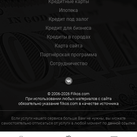
Кредитные карты
Ипотека
Кредит под залог
Кредит для бизнеса
Кредиты в городах
Карта сайта
Партнёрская программа
Сотрудничество
© 2006-2026 Filkos.com
При использовании любых материалов с сайта
обязательно указание filkos.com в качестве источника
Если услуги нашего сервиса больше Вам не нужны, вы можете
самостоятельно отписаться от услуги в любой момент по
данной ссылке.