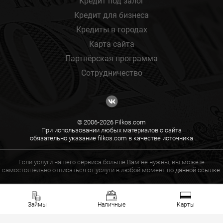
Кредит под залог
Кредит для бизнеса
Кредиты в городах
Карта сайта
Партнёрская программа
Сотрудничество
© 2006-2026 Filkos.com
При использовании любых материалов с сайта
обязательно указание filkos.com в качестве источника
Если услуги нашего сервиса больше Вам не нужны, вы можете
самостоятельно отписаться от услуги в любой момент по
данной ссылке.
Займы
Наличные
Карты