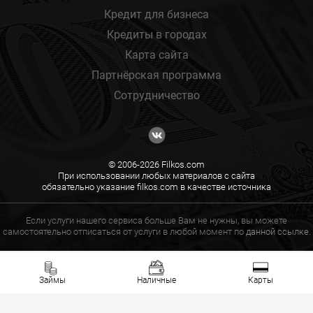
Кредит для бизнеса
Кредиты в городах
Карта сайта
Партнёрская программа
Сотрудничество
© 2006-2026 Filkos.com
При использовании любых материалов с сайта
обязательно указание filkos.com в качестве источника
Если услуги нашего сервиса больше Вам не нужны, вы можете
самостоятельно отписаться от услуги в любой момент по
данной ссылке.
Займы
Наличные
Карты