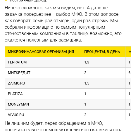
Ничего сложного, как мы видим, нет. А дальше
задачка посерьезнее – выбор МФО. В этом вопросе,
как говорят, семь раз отмерь, один раз отрежь. Мы
собрали информацию по самым популярным
отечественным компаниям в таблице, возможно, это
окажется полезным для заемщика.
МИКРОФИНАНСОВАЯ ОРГАНИЗАЦИЯ
ПРОЦЕНТЫ, В ДЕНЬ
М
FERRATUM
1,3
1
МИГКРЕДИТ
2
6
ZAIMO.RU
1,5
1
PLATIZA
1
1
MONEYMAN
1
1
VIVUS.RU
2
1
Не лишним будет, перед обращением в МФО,
просчитать все с помощью кредитного калькулятора.