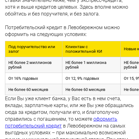
ставки значительно ниже, чем у экспресс-кредита,
хотя и выше кредитов целевых. Здесь вполне можно
обойтись и без поручителя, и без залога.
Потребительский кредит в Левобережном можно
оформить на следующих условиях:
Под поручительство или
Клиентам с
Новые 
залог
положительной КИ
НЕ более 2 миллионов
НЕ более 1 миллиона
НЕ боле
рублей
рублей
рублей
От 16% годовых
От 12, 9% годовых
От 15, 
Не более 60 месяцев
Не более 60 месяцев
Не боле
Если Вы уже клиент банка, у Вас есть в нем счета,
вклады, зарплатные карты, или же Вы уже обращались
сюда за кредитом, получали его, и благополучно
справились с погашением, то можете
оформить
потребительский кредит
в Левобережном на самых
выгодных условиях – при максимально возможной