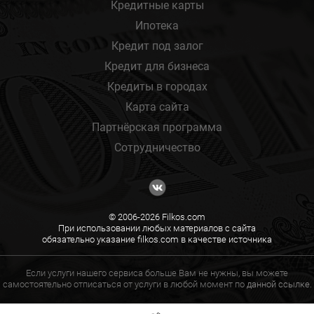
Кредитные карты
Ипотека
Кредит под залог
Кредит для бизнеса
Кредиты в городах
Карта сайта
Партнёрская программа
Сотрудничество
© 2006-2026 Filkos.com
При использовании любых материалов с сайта
обязательно указание filkos.com в качестве источника
Если услуги нашего сервиса больше Вам не нужны, вы можете
самостоятельно отписаться от услуги в любой момент по
данной ссылке.