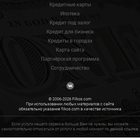
Кредитные карты
Ипотека
Кредит под залог
Кредит для бизнеса
Кредиты в городах
Карта сайта
Партнёрская программа
Сотрудничество
© 2006-2026 Filkos.com
При использовании любых материалов с сайта
обязательно указание filkos.com в качестве источника
Если услуги нашего сервиса больше Вам не нужны, вы можете
самостоятельно отписаться от услуги в любой момент по
данной ссылке.