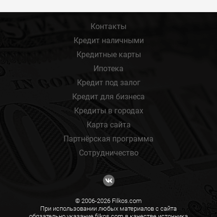
Контакты
Кредит наличными
Кредитные карты
Ипотека
Кредит под залог
Кредит для бизнеса
Кредиты в городах
Карта сайта
Партнёрская программа
Сотрудничество
© 2006-2026 Filkos.com
При использовании любых материалов с сайта
обязательно указание filkos.com в качестве источника