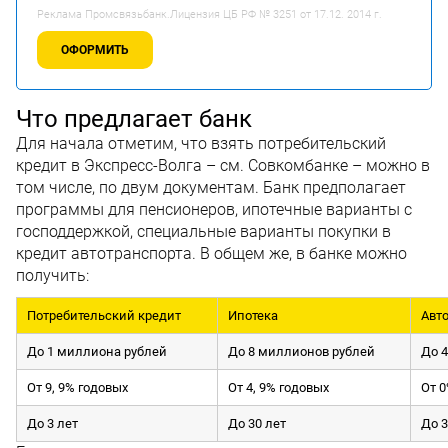
Реклама Промсвязьбанк.Лицензия ЦБ РФ № 3251 от 17.12. 2014 г.
ОФОРМИТЬ
Что предлагает банк
Для начала отметим, что взять потребительский
кредит в Экспресс-Волга – см. Совкомбанке – можно в
том числе, по двум документам. Банк предполагает
программы для пенсионеров, ипотечные варианты с
господдержкой, специальные варианты покупки в
кредит автотранспорта. В общем же, в банке можно
получить:
Потребительский кредит
Ипотека
Авт
До 1 миллиона рублей
До 8 миллионов рублей
До 4
От 9, 9% годовых
От 4, 9% годовых
От 
До 3 лет
До 30 лет
До 3