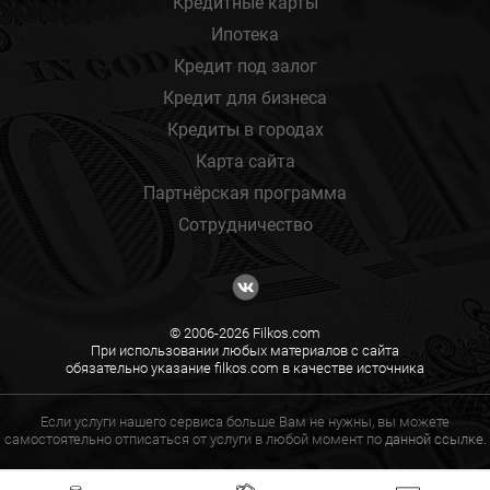
Кредитные карты
Ипотека
Кредит под залог
Кредит для бизнеса
Кредиты в городах
Карта сайта
Партнёрская программа
Сотрудничество
© 2006-2026 Filkos.com
При использовании любых материалов с сайта
обязательно указание filkos.com в качестве источника
Если услуги нашего сервиса больше Вам не нужны, вы можете
самостоятельно отписаться от услуги в любой момент по
данной ссылке.