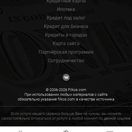
Кредитные карты
Ипотека
Кредит под залог
Кредит для бизнеса
Кредиты в городах
Карта сайта
Партнёрская программа
Сотрудничество
© 2006-2026 Filkos.com
При использовании любых материалов с сайта
обязательно указание filkos.com в качестве источника
Если услуги нашего сервиса больше Вам не нужны, вы можете
самостоятельно отписаться от услуги в любой момент по
данной ссылке.