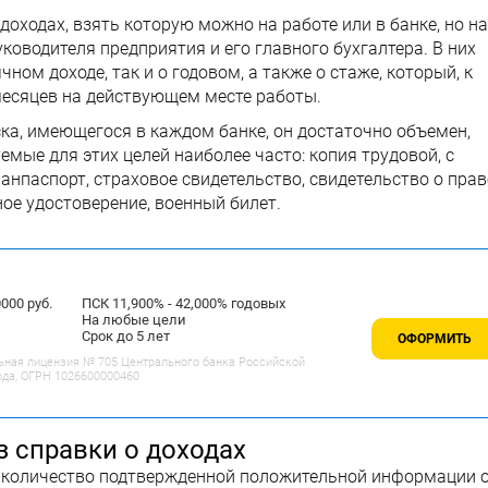
доходах, взять которую можно на работе или в банке, но на
ководителя предприятия и его главного бухгалтера. В них
ном доходе, так и о годовом, а также о стаже, который, к
месяцев на действующем месте работы.
ка, имеющегося в каждом банке, он достаточно объемен,
мые для этих целей наиболее часто: копия трудовой, с
анпаспорт, страховое свидетельство, свидетельство о прав
ое удостоверение, военный билет.
00 руб.
ПСК 11,900% - 42,000% годовых
На любые цели
Срок до 5 лет
ОФОРМИТЬ
ьная лицензия № 705 Центрального банка Российской
ода, ОГРН 1026600000460
з справки о доходах
 количество подтвержденной положительной информации 