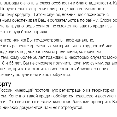
ать выводы о его платежеспособности и благонадежности. К
Поручительство третьих лиц - еще одна возможность
Вашему кредиту. В этом случае, возникшие сложности с
 самым обеспечивая Ваши обязательства по займу. Сложно
очень трудно, ведь если он не сможет погашать кредит за
ъято в судебном порядке.
ументов или же Вы трудоустроены неофициально,
ечить решение временных материальных трудностей или
одходить под возрастные ограничения, которые не
 тем, кому более 60 лет граждан. В некоторых случаях мож
 18 и 65 лет. Вы не сможете получить крупную сумму, однак
 час, при этом ставить в известность близких о своих
скольку поручители не потребуются.
орту
России, имеющий постоянную регистрацию на территории
м. Конечно, такой кредит обойдется недешево и доступен
ьная. Это связано с невозможностью банками проверить В
а никаких документов Вам не потребуется.