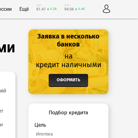
USD
EUR
оссии
Ещё
81.41
▲ 0.28
94.06
▲ 0.48
Заявка в несколько
ми
банков
на
кредит наличными
ОФОРМИТЬ
шей
ит
Подбор кредита
ри
Цель
Ипотека