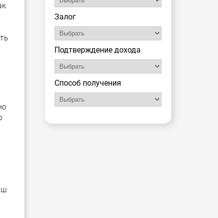
ак
Залог
сть
Подтверждение дохода
Способ получения
но
о
аш