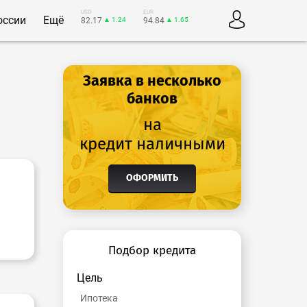
USD
EUR
оссии
Ещё
82.17
▲ 1.24
94.84
▲ 1.65
Заявка в несколько
банков
на
кредит наличными
ОФОРМИТЬ
Подбор кредита
Цель
Ипотека