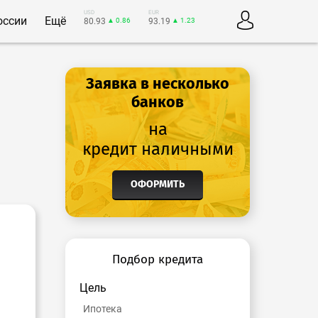
USD
EUR
оссии
Ещё
80.93
▲ 0.86
93.19
▲ 1.23
Заявка в несколько
банков
на
кредит наличными
ОФОРМИТЬ
Подбор кредита
Цель
Ипотека