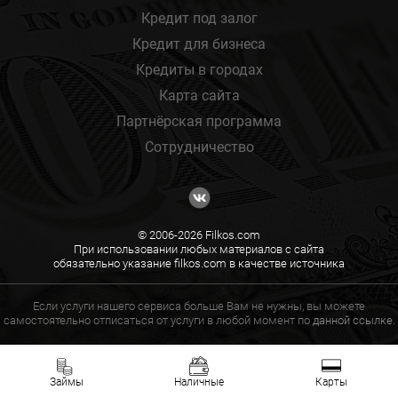
Кредит под залог
Кредит для бизнеса
Кредиты в городах
Карта сайта
Партнёрская программа
Сотрудничество
© 2006-2026 Filkos.com
При использовании любых материалов с сайта
обязательно указание filkos.com в качестве источника
Если услуги нашего сервиса больше Вам не нужны, вы можете
самостоятельно отписаться от услуги в любой момент по
данной ссылке.
Займы
Наличные
Карты