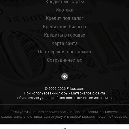
Кредитные карты
Ипотека
Кредит под залог
Кредит для бизнеса
Кредиты в городах
Карта сайта
Партнёрская программа
Сотрудничество
© 2006-2026 Filkos.com
При использовании любых материалов с сайта
обязательно указание filkos.com в качестве источника
Если услуги нашего сервиса больше Вам не нужны, вы можете
самостоятельно отписаться от услуги в любой момент по
данной ссылке.