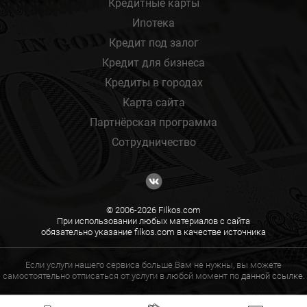
Кредитные карты
Ипотека
Кредит под залог
Кредит для бизнеса
Кредиты в городах
Карта сайта
Партнёрская программа
Сотрудничество
© 2006-2026 Filkos.com
При использовании любых материалов с сайта
обязательно указание filkos.com в качестве источника
Если услуги нашего сервиса больше Вам не нужны, вы можете
самостоятельно отписаться от услуги в любой момент по
данной ссылке.