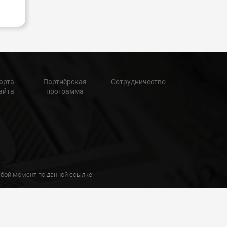
арта
Партнёрская
Сотрудничество
айта
программа
любой момент по
данной ссылке.