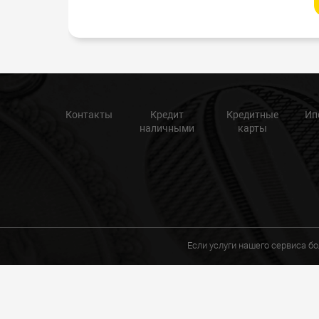
Контакты
Кредит
Кредитные
Ип
наличными
карты
Если услуги нашего сервиса б