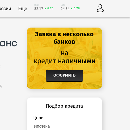
USD
EUR
оссии
Ещё
82.17
▲ 0.76
94.84
▲ 0.78
Заявка в несколько
банков
на
кредит наличными
к
ОФОРМИТЬ
,
Подбор кредита
Цель
Ипотека