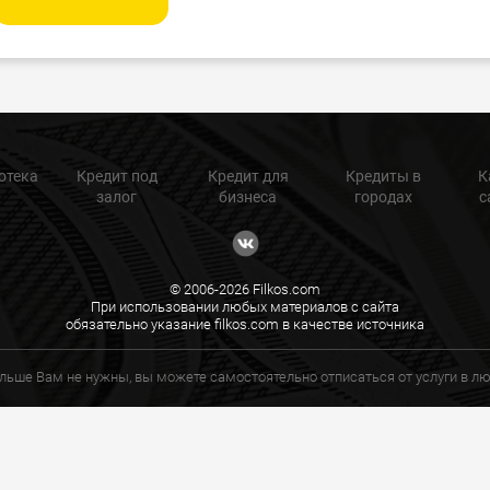
отека
Кредит под
Кредит для
Кредиты в
К
залог
бизнеса
городах
с
© 2006-2026 Filkos.com
При использовании любых материалов с сайта
обязательно указание filkos.com в качестве источника
ольше Вам не нужны, вы можете самостоятельно отписаться от услуги в 