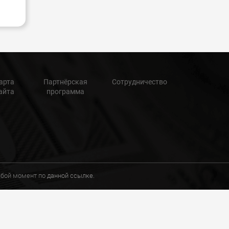
арта
Партнёрская
Сотрудничество
айта
программа
любой момент по
данной ссылке.