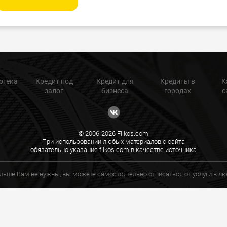
отека
Кредит под
Кредит для
Кредиты в
К
залог
бизнеса
городах
с
© 2006-2026 Filkos.com
При использовании любых материалов с сайта
обязательно указание filkos.com в качестве источника
ольше Вам не нужны, вы можете самостоятельно отписаться от услуги в 