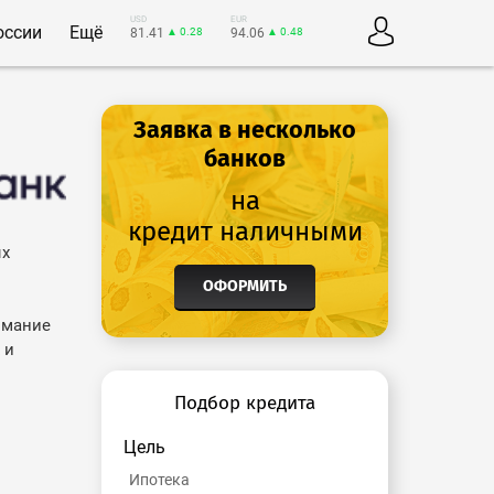
USD
EUR
оссии
Ещё
81.41
▲ 0.28
94.06
▲ 0.48
Заявка в несколько
банков
на
кредит наличными
ых
ОФОРМИТЬ
имание
 и
Подбор кредита
Цель
Ипотека