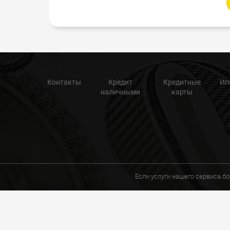
Контакты
Кредит
Кредитные
Ип
наличными
карты
Если услуги нашего сервиса б