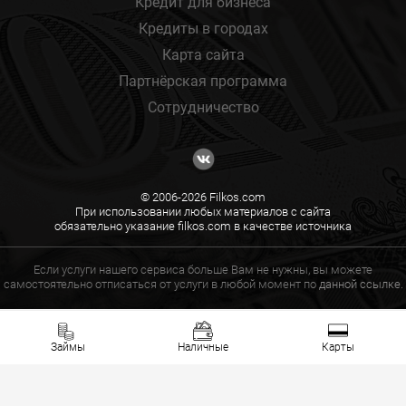
Кредит для бизнеса
Кредиты в городах
Карта сайта
Партнёрская программа
Сотрудничество
© 2006-2026 Filkos.com
При использовании любых материалов с сайта
обязательно указание filkos.com в качестве источника
Если услуги нашего сервиса больше Вам не нужны, вы можете
самостоятельно отписаться от услуги в любой момент по
данной ссылке.
Займы
Наличные
Карты