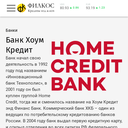
USD
EUR
80.93
▲ 0.86
93.19
▲ 1.23
Банки
Банк Хоум
Кредит
Банк начал свою
деятельность в 1992
году под названием
«Инновационный
банк Технополис», в
2001 году он был
куплен группой Home
Credit, тогда же и сменилось название на Хоум Кредит
энд Финанс Банк. Коммерческий банк ХКБ – один из
ведущих по потребительскому кредитованию банков
России. В 2004 году банк выдал первую кредитную карту,
и открыл отделения во всех округах РФ федерального