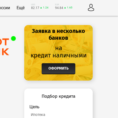
USD
EUR
оссии
Ещё
82.17
▲ 1.24
94.84
▲ 1.65
Заявка в несколько
банков
на
кредит наличными
ОФОРМИТЬ
Подбор кредита
Цель
Ипотека