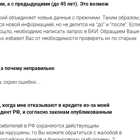
, а с предыдущими (до 45 лет). Это возмож
рий объединяет новые данные с прежними. Таким образом,
 новой информацией, но не делится на "до" и "после". Если
изошло, необходимо написать запрос в БКИ. Обращаем Ваше
ых избавит Вас от необходимости проверять их по старым
 а почему неправильно
 скрин ошибки....
 когда мне отказывают в кредите из-за моей
идент РФ, и согласно законам опубликованным
требителей в РФ охраняются действующим
ва нарушены, то Вы можете обратиться с жалобой в
российских банков и финансовому омбудсмену. 2.