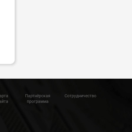
арта
Партнёрская
Сотрудничество
айта
программа