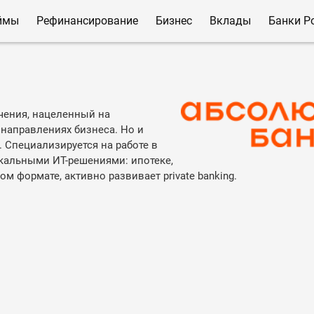
ймы
Рефинансирование
Бизнес
Вклады
Банки Р
чения, нацеленный на
направлениях бизнеса. Но и
 Специализируется на работе в
кальными ИТ-решениями: ипотеке,
 формате, активно развивает private banking.