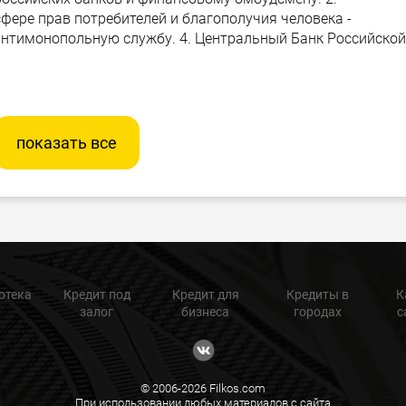
фере прав потребителей и благополучия человека -
антимонопольную службу. 4. Центральный Банк Российской
показать все
отека
Кредит под
Кредит для
Кредиты в
К
залог
бизнеса
городах
с
© 2006-2026 Filkos.com
При использовании любых материалов с сайта