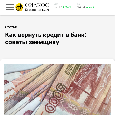
USD
EUR
82.17
▲ 0.76
94.84
▲ 0.78
Статьи
Как вернуть кредит в банк:
советы заемщику