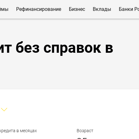
ймы
Рефинансирование
Бизнес
Вклады
Банки Р
т без справок в
кредита в месяцах
Возраст