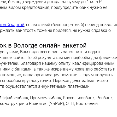
ели, без подтверждения дохода на сумму до 1 млн.₽.
ым видом кредитования, предупредить банк нужно не
итной картой
, ее льготный (беспроцентный) период позволя
рждать занятость тоже не придется, не нужна справка о
ок в Вологде онлайн анкетой
услугами, Вам надо всего лишь заполнить и подать
 нашем сайте. По её результатам мы подберём для физичес
оручителей. Благодаря нашему опыту, квалифицированным
иям с банками, а так же искреннему желанию работать и
за помощью, наша организация помогает людям получить
 способом круглосуточно. Перевод денег займет всего
ств осуществляется аннуитетными платежами.
йффайзенбанк, Промсвязьбанк, Россельхозбанк, Росбанк,
конструкции и Развития (УБРиР), ОТП, Восточный.