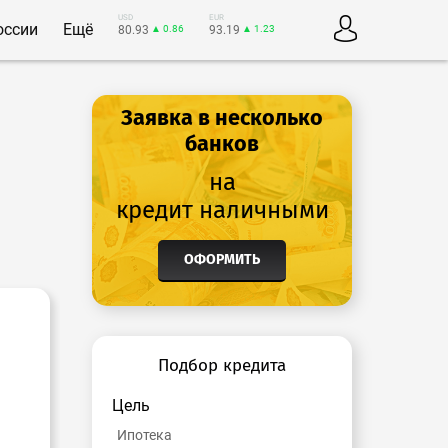
USD
EUR
оссии
Ещё
80.93
▲ 0.86
93.19
▲ 1.23
Заявка в несколько
банков
на
кредит наличными
ОФОРМИТЬ
Подбор кредита
Цель
Ипотека