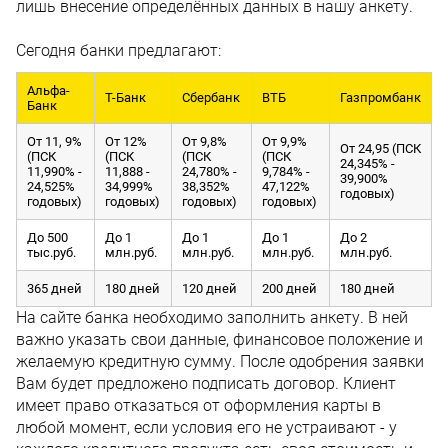
лишь внесение определённых данных в нашу анкету.
Сегодня банки предлагают:
Альфа-
Т-Банк
Сбербанк
ВТБ
Газпромбанк
Банк
От 11, 9%
От 12%
От 9,8%
От 9,9%
От 24,95 (ПСК
(ПСК
(ПСК
(ПСК
(ПСК
24,345% -
11,990% -
11,888 -
24,780% -
9,784% -
39,900%
24,525%
34,999%
38,352%
47,122%
годовых)
годовых)
годовых)
годовых)
годовых)
До 500
До 1
До 1
До 1
До 2
тыс.руб.
млн.руб.
млн.руб.
млн.руб.
млн.руб.
365 дней
180 дней
120 дней
200 дней
180 дней
На сайте банка необходимо заполнить анкету. В ней
важно указать свои данные, финансовое положение и
желаемую кредитную сумму. После одобрения заявки
Вам будет предложено подписать договор. Клиент
имеет право отказаться от оформления карты в
любой момент, если условия его не устраивают - у