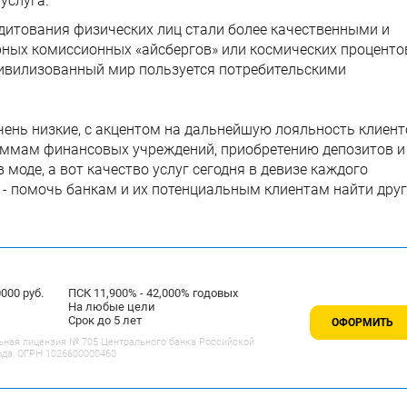
услуга.
дитования физических лиц стали более качественными и
рных комиссионных «айсбергов» или космических проценто
 цивилизованный мир пользуется потребительскими
очень низкие, с акцентом на дальнейшую лояльность клиент
аммам финансовых учреждений, приобретению депозитов и
моде, а вот качество услуг сегодня в девизе каждого
 - помочь банкам и их потенциальным клиентам найти друг
00 руб.
ПСК 11,900% - 42,000% годовых
На любые цели
Срок до 5 лет
ОФОРМИТЬ
ьная лицензия № 705 Центрального банка Российской
ода, ОГРН 1026600000460