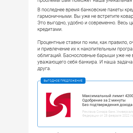
проблемы Вам поможет наша уникальная 
В последнее время банковские пакеты кре
гармоничными. Вы уже не встретите кова
Это выгодно, удобно и современно. Весь
кредитами.
Процентные ставки по ним, как правило, 
и привлечение их к накопительным прогр
облигаций. Баснословные барыши уже не в 
уважающего себя банкира. И наша задача
друга.
ВЫГОДНОЕ ПРЕДЛОЖЕНИЕ
Максимальный лимит 42000
Одобрение за 2 минуты
Без подтверждения дохода
Реклама Синара банк.Универсал
Федерации от 28 февраля 2022 г