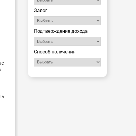
Залог
Подтверждение дохода
Способ получения
ас
х
шь