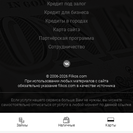
Кредит под залог
Кредит для бизнеса
Кредиты в городах
Карта сайта
Партнёрская программа
Сотрудничество
© 2006-2026 Filkos.com
При использовании любых материалов с сайта
обязательно указание filkos.com в качестве источника
Если услуги нашего сервиса больше Вам не нужны, вы можете
самостоятельно отписаться от услуги в любой момент по
данной ссылке.
Займы
Наличные
Карты