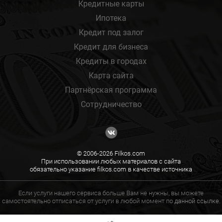
Кредитные карты
Ипотека
Кредит под залог
Кредит для бизнеса
Кредиты в городах
Карта сайта
Партнёрская программа
Сотрудничество
© 2006-2026 Filkos.com
При использовании любых материалов с сайта
обязательно указание filkos.com в качестве источника
Если услуги нашего сервиса больше Вам не нужны, вы можете
самостоятельно отписаться от услуги в любой момент по
данной ссылке.