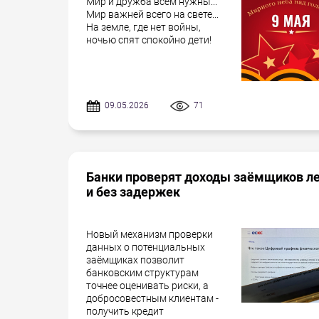
Мир и дружба всем нужны...
Мир важней всего на свете...
На земле, где нет войны,
ночью спят спокойно дети!
09.05.2026
71
Банки проверят доходы заёмщиков л
и без задержек
Новый механизм проверки
данных о потенциальных
заёмщиках позволит
банковским структурам
точнее оценивать риски, а
добросовестным клиентам -
получить кредит