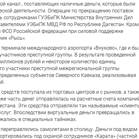
ой канал , поставляющих наличные деньги, которые были
овской деятельности. Операция по прекращению поставок
сь сотрудниками ГУЭБиПК Министерства Внутренних Дел
тавителями УЭБиПК МВД РФ по Республике Дагестан. Кром
 и ФСО Российской федерации при силовой поддержке
ния «Рысь».
 терминале международного аэропорта «Внуково», где и бы
частников преступной группы. В результате проведенной
миллионов рублей и некоторое количество единиц
что участники преступной межрегиональной группы
определенных субъектов Северного Кавказа, реализовывая
й.
средств поступала из торговых центров и с рынков, а такж
же часть денег отправлялась на расчетные счета компани
естана. Эти средства отправляли так называемые «клиент
услуг. Впоследствии виртуальные деньги превращались в
жались в специальных тайниках.
переправлялись самолетами в столицу. Деньги под видом
ортировались под охраной сотрудников «Карата» (частной