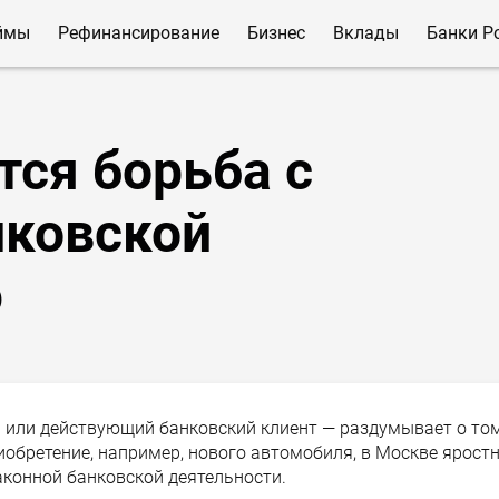
ймы
Рефинансирование
Бизнес
Вклады
Банки Р
тся борьба с
нковской
ю
или действующий банковский клиент — раздумывает о том
иобретение, например, нового автомобиля, в Москве ярост
аконной банковской деятельности.