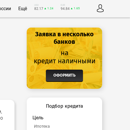
USD
EUR
оссии
Ещё
82.17
▲ 1.24
94.84
▲ 1.65
Заявка в несколько
банков
на
кредит наличными
ОФОРМИТЬ
Подбор кредита
,
Цель
но
Ипотека