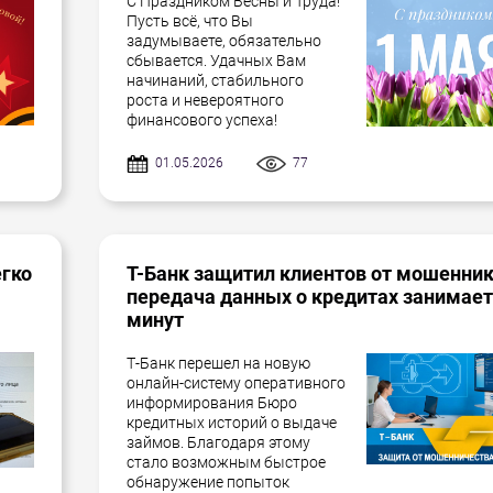
С Праздником Весны и Труда!
Пусть всё, что Вы
задумываете, обязательно
сбывается. Удачных Вам
начинаний, стабильного
роста и невероятного
финансового успеха!
01.05.2026
77
егко
Т-Банк защитил клиентов от мошенник
передача данных о кредитах занимает
минут
Т-Банк перешел на новую
онлайн-систему оперативного
информирования Бюро
кредитных историй о выдаче
займов. Благодаря этому
стало возможным быстрое
обнаружение попыток