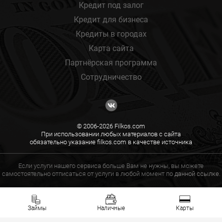
Кредит под залог
Кредит для бизнеса
Кредиты в городах
Карта сайта
Партнёрская программа
Сотрудничество
© 2006-2026 Filkos.com
При использовании любых материалов с сайта
обязательно указание filkos.com в качестве источника
Если услуги нашего сервиса больше Вам не нужны, вы можете
самостоятельно отписаться от услуги в любой момент по
данной ссылке.
Займы
Наличные
Карты