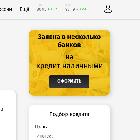
USD
EUR
оссии
Ещё
80.93
▲ 0.86
93.19
▲ 1.23
Заявка в несколько
банков
на
кредит наличными
ОФОРМИТЬ
ой
Подбор кредита
Цель
Ипотека