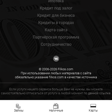
Ипотека
Кредит под залог
Кредит для бизнеса
Кредиты в городах
Карта сайта
Партнёрская программа
Сотрудничество
© 2006-2026 Filkos.com
При использовании любых материалов с сайта
обязательно указание filkos.com в качестве источника
Если услуги нашего сервиса больше Вам не нужны, вы можете
самостоятельно отписаться от услуги в любой момент по
данной ссылке.
Займы
Наличные
Карты