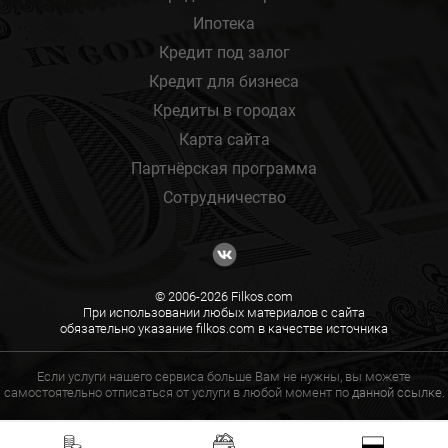
Ипотека
Кредит под залог
Кредит для бизнеса
Кредиты в городах
Карта сайта
Партнёрская программа
Сотрудничество
© 2006-2026 Filkos.com
При использовании любых материалов с сайта
обязательно указание filkos.com в качестве источника
Если услуги нашего сервиса больше Вам не нужны, вы можете
самостоятельно отписаться от услуги в любой момент по
данной ссылке.