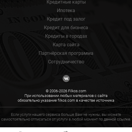
Кредитные карты
Ипотека
Кредит под залог
Кредит для бизнеса
Кредиты в городах
Карта сайта
Партнёрская программа
Сотрудничество
© 2006-2026 Filkos.com
При использовании любых материалов с сайта
обязательно указание filkos.com в качестве источника
Если услуги нашего сервиса больше Вам не нужны, вы можете
самостоятельно отписаться от услуги в любой момент по
данной ссылке.