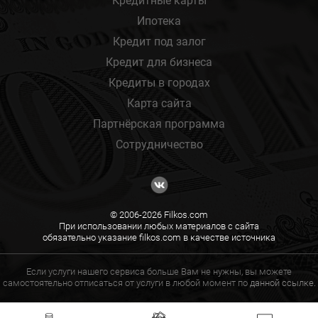
Кредитные карты
Ипотека
Кредит под залог
Кредит для бизнеса
Кредиты в городах
Карта сайта
Партнёрская программа
Сотрудничество
© 2006-2026 Filkos.com
При использовании любых материалов с сайта
обязательно указание filkos.com в качестве источника
Если услуги нашего сервиса больше Вам не нужны, вы можете
самостоятельно отписаться от услуги в любой момент по
данной ссылке.