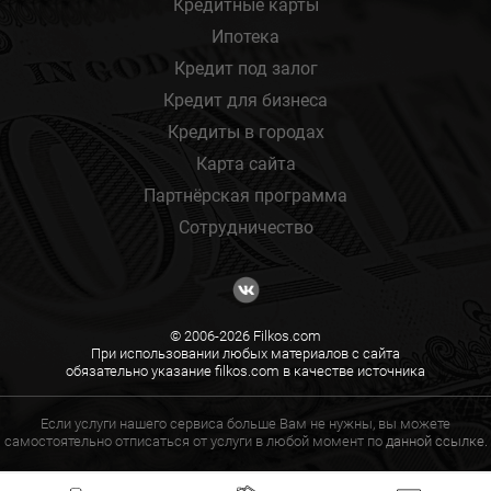
Кредитные карты
Ипотека
Кредит под залог
Кредит для бизнеса
Кредиты в городах
Карта сайта
Партнёрская программа
Сотрудничество
© 2006-2026 Filkos.com
При использовании любых материалов с сайта
обязательно указание filkos.com в качестве источника
Если услуги нашего сервиса больше Вам не нужны, вы можете
самостоятельно отписаться от услуги в любой момент по
данной ссылке.