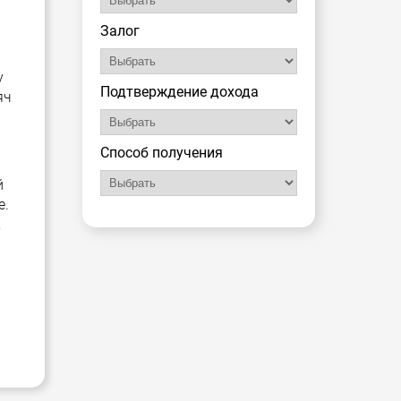
Залог
у
Подтверждение дохода
яч
Способ получения
й
е.
,