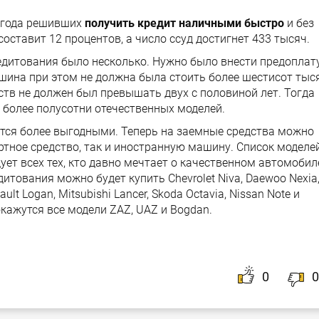
а года решивших
получить кредит наличными быстро
и без
оставит 12 процентов, а число ссуд достигнет 433 тысяч.
едитования было несколько. Нужно было внести предоплат
шина при этом не должна была стоить более шестисот тыс
ств не должен был превышать двух с половиной лет. Тогда
более полусотни отечественных моделей.
тся более выгодными. Теперь на заемные средства можно
ортное средство, так и иностранную машину. Список моделе
дует всех тех, кто давно мечтает о качественном автомобил
дитования можно будет купить Chevrolet Niva, Daewoo Nexia
ault Logan, Mitsubishi Lancer, Skoda Octavia, Nissan Note и
окажутся все модели ZAZ, UAZ и Bogdan.
0
0