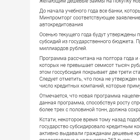
желающим дешевые займы на покупку ново
До начала учебного года все банки, кото
Минпромторг соответствующее заявление
автокредитования
Осенью текущего года будут утверждены
субсидий из государственного бюджета. П
миллиардов рублей.
Программа рассчитана на полтора года и 
которых не превышает семисот тысяч рубл
этом госсубсидия покрывает две трети ст
Следует отметить, что пока не утвержде
число кредитных компаний, которые приму
Отмечается, что новая программа нацеле
данная программа, способствуя росту спр
более трех с половиной тонн, должна сохр
Кстати, некоторое время тому назад подо
государство субсидировало кредитным ко
активно выдавали гражданам дешевые кре