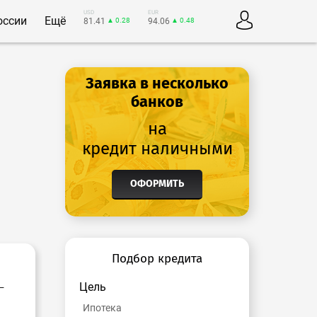
USD
EUR
оссии
Ещё
81.41
▲ 0.28
94.06
▲ 0.48
Заявка в несколько
банков
на
кредит наличными
ОФОРМИТЬ
Подбор кредита
Цель
—
Ипотека