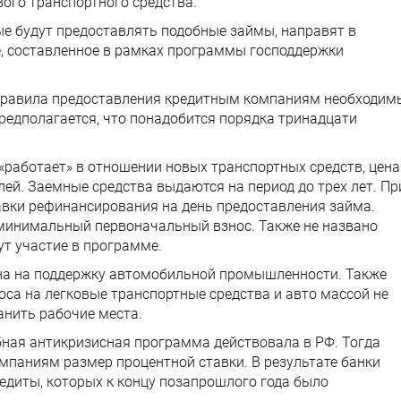
го транспортного средства.
рые будут предоставлять подобные займы, направят в
, составленное в рамках программы господдержки
 правила предоставления кредитным компаниям необходим
редполагается, что понадобится порядка тринадцати
«работает» в отношении новых транспортных средств, цена
ей. Заемные средства выдаются на период до трех лет. Пр
авки рефинансирования на день предоставления займа.
н минимальный первоначальный взнос. Также не названо
т участие в программе.
на на поддержку автомобильной промышленности. Также
оса на легковые транспортные средства и авто массой не
анить рабочие места.
бная антикризисная программа действовала в РФ. Тогда
мпаниям размер процентной ставки. В результате банки
диты, которых к концу позапрошлого года было