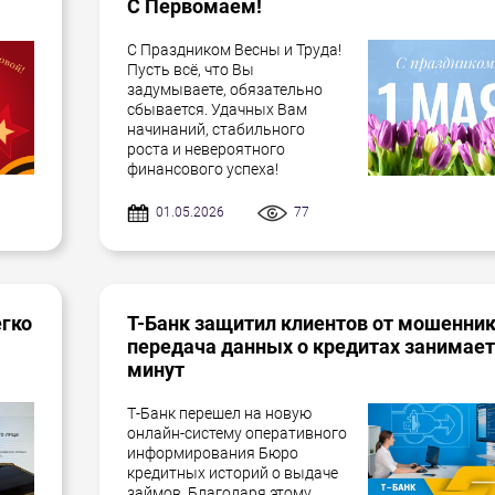
С Первомаем!
С Праздником Весны и Труда!
Пусть всё, что Вы
задумываете, обязательно
сбывается. Удачных Вам
начинаний, стабильного
роста и невероятного
финансового успеха!
01.05.2026
77
егко
Т-Банк защитил клиентов от мошенник
передача данных о кредитах занимает
минут
Т-Банк перешел на новую
онлайн-систему оперативного
информирования Бюро
кредитных историй о выдаче
займов. Благодаря этому