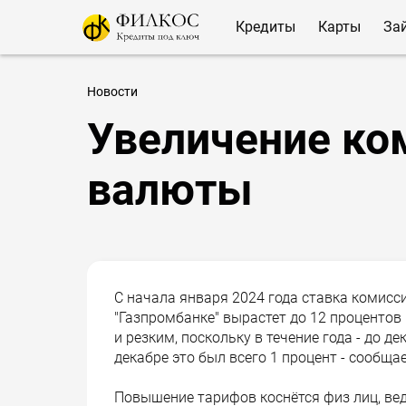
Кредиты
Карты
За
Новости
Увеличение ко
валюты
С начала января 2024 года ставка комисс
"Газпромбанке" вырастет до 12 проценто
и резким, поскольку в течение года - до д
декабре это был всего 1 процент - сообща
Повышение тарифов коснётся физ лиц, вед