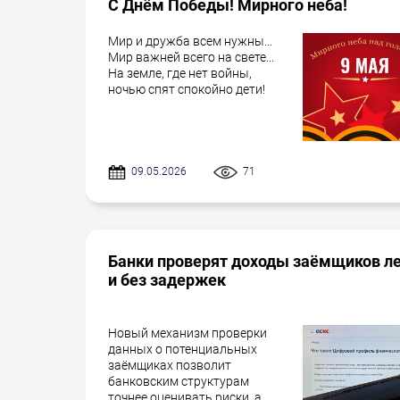
С Днём Победы! Мирного неба!
Мир и дружба всем нужны...
Мир важней всего на свете...
На земле, где нет войны,
ночью спят спокойно дети!
09.05.2026
71
Банки проверят доходы заёмщиков л
и без задержек
Новый механизм проверки
данных о потенциальных
заёмщиках позволит
банковским структурам
точнее оценивать риски, а