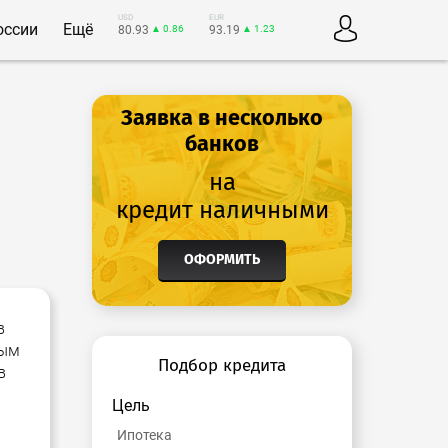
USD
EUR
оссии
Ещё
80.93
▲ 0.86
93.19
▲ 1.23
Заявка в несколько
банков
на
кредит наличными
ОФОРМИТЬ
в
ным
Подбор кредита
в
Цель
Ипотека