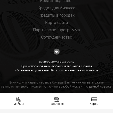
Кредит под залог
Кредит для бизнеса
Кредиты в городах
Карта сайта
Партнёрская программа
Сотрудничество
© 2006-2026 Filkos.com
При использовании любых материалов с сайта
обязательно указание filkos.com в качестве источника
Если услуги нашего сервиса больше Вам не нужны, вы можете
самостоятельно отписаться от услуги в любой момент по
данной ссылке.
Займы
Наличные
Карты