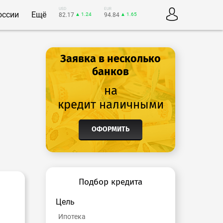
USD
EUR
оссии
Ещё
82.17
▲ 1.24
94.84
▲ 1.65
Заявка в несколько
банков
на
кредит наличными
ОФОРМИТЬ
Подбор кредита
Цель
Ипотека