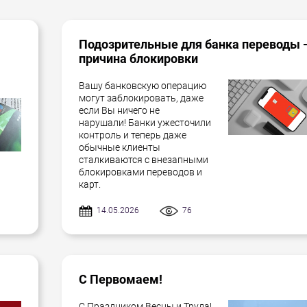
Подозрительные для банка переводы 
причина блокировки
Вашу банковскую операцию
могут заблокировать, даже
если Вы ничего не
нарушали! Банки ужесточили
контроль и теперь даже
обычные клиенты
сталкиваются с внезапными
блокировками переводов и
карт.
14.05.2026
76
С Первомаем!
С Праздником Весны и Труда!