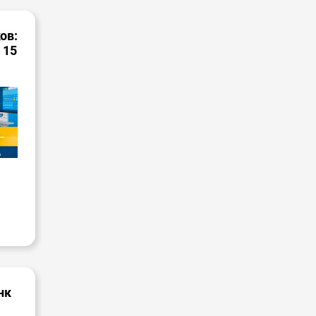
ов:
 15
нк