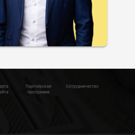
арта
Партнёрская
Сотрудничество
айта
программа