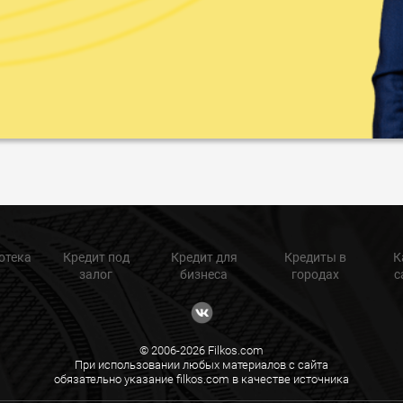
отека
Кредит под
Кредит для
Кредиты в
К
залог
бизнеса
городах
с
© 2006-2026 Filkos.com
При использовании любых материалов с сайта
обязательно указание filkos.com в качестве источника