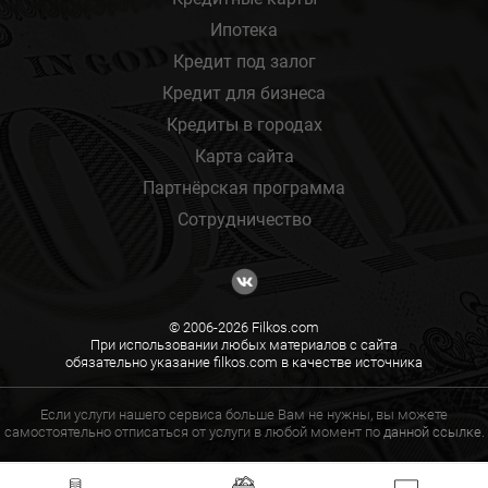
Ипотека
Кредит под залог
Кредит для бизнеса
Кредиты в городах
Карта сайта
Партнёрская программа
Сотрудничество
© 2006-2026 Filkos.com
При использовании любых материалов с сайта
обязательно указание filkos.com в качестве источника
Если услуги нашего сервиса больше Вам не нужны, вы можете
самостоятельно отписаться от услуги в любой момент по
данной ссылке.