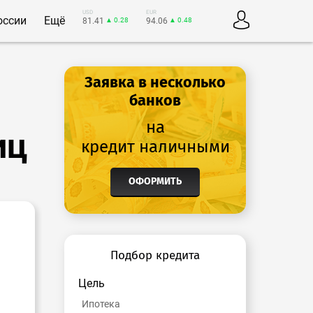
USD
EUR
оссии
Ещё
81.41
▲ 0.28
94.06
▲ 0.48
Заявка в несколько
банков
на
иц
кредит наличными
ОФОРМИТЬ
Подбор кредита
Цель
Ипотека