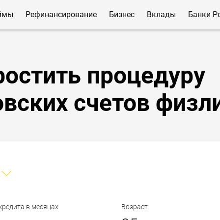
ймы
Рефинансирование
Бизнес
Вклады
Банки Р
ростить процедуру
овских счетов физл
кредита в месяцах
Возраст