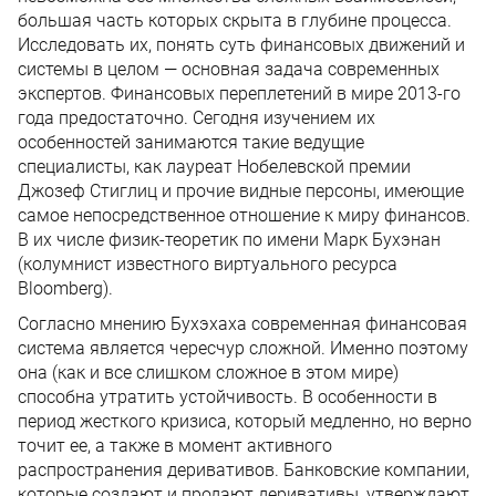
большая часть которых скрыта в глубине процесса.
Исследовать их, понять суть финансовых движений и
системы в целом — основная задача современных
экспертов. Финансовых переплетений в мире 2013-го
года предостаточно. Сегодня изучением их
особенностей занимаются такие ведущие
специалисты, как лауреат Нобелевской премии
Джозеф Стиглиц и прочие видные персоны, имеющие
самое непосредственное отношение к миру финансов.
В их числе физик-теоретик по имени Марк Бухэнан
(колумнист известного виртуального ресурса
Bloomberg).
Согласно мнению Бухэхаха современная финансовая
система является чересчур сложной. Именно поэтому
она (как и все слишком сложное в этом мире)
способна утратить устойчивость. В особенности в
период жесткого кризиса, который медленно, но верно
точит ее, а также в момент активного
распространения деривативов. Банковские компании,
которые создают и продают деривативы, утверждают,