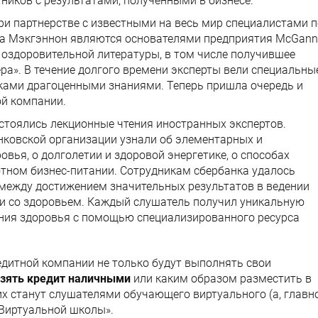
тников с результатами, полученными в бизнесе.
и партнерстве с известными на весь мир специалистами п
та Мэкгэннон являются основателями предприятия McGan
ло оздоровительной литературы, в том числе получившее
ера». В течение долгого времени эксперты вели специальны
иками драгоценными знаниями. Теперь пришла очередь и
й компании.
стоялись лекционные чтения иностранных экспертов.
нковской организации узнали об элементарных и
вья, о долголетии и здоровой энергетике, о способах
отном бизнес-питании. Сотрудникам сбербанка удалось
е между достижением значительных результатов в ведении
ии со здоровьем. Каждый слушатель получил уникальную
ния здоровья с помощью специализированного ресурса
едитной компании не только будут выполнять свои
зять кредит наличными
или каким образом разместить в
их станут слушателями обучающего виртуального (а, главно
«Виртуальной школы».