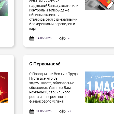
если Вы ничего не
нарушали! Банки ужесточили
контроль и теперь даже
обычные клиенты
сталкиваются с внезапными
блокировками переводов и
карт.
14.05.2026
76
С Первомаем!
С Праздником Весны и Труда!
Пусть всё, что Вы
задумываете, обязательно
сбывается. Удачных Вам
начинаний, стабильного
роста и невероятного
финансового успеха!
01.05.2026
77