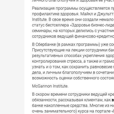
личного благополучия и здоровья ее учас
Реализация программы осуществляется пр
профилактике здоровья. Майкл и Джульт
Institute. В свое время они создали нема
статус бестселлера «Здоровье бизнес-лид
семинары, на которых делились с участн
сотрудников ведущей финансово-кредитно
В Сбербанке (в рамках программы) уже со
Присутствующие на лекции сотрудники ба
результативных способах укрепления здоро
контролирования стресса, а также и грам
узнать и о том, как сохранить равновеси
дела, и личным благополучием в сочетан
возможность оценки собственного состоя
McGannon Institute.
В скором времени сотрудники ведущей кр
обязанности, рассказывая клиентам, как
в
банке накопленные средства. Многие из н
очень занимательного) курса на портале 