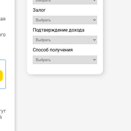
Залог
чая
Подтверждение дохода
ого
Способ получения
гут
й