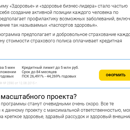
амму «Здоровье» и «здоровье бизнес-лидера» стало частью
себя создание активной позиции каждого человека по
предполагает профилактику возможных заболеваний, вклю
ение так называемых «паспортов здоровья».
рограмма предполагает и добровольное страхование кажд
ну стоимости страхового полиса оплачивает кредитная
за 5 мин
Кредитный лимит до 5 млн руб.
иложении
Срок до 84 месяцев
ОФОРМИТЬ
 годовых
ПСК 26,491% - 44,269% годовых
 № 2590 от 12.08.2015 г.
 масштабного проекта?
 программы станут очевидными очень скоро. Все те
я к данному проекту с максимальной ответственностью, мо
на крепкое здоровье, здравый рассудок и здоровый внешни