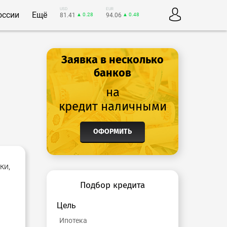
USD
EUR
оссии
Ещё
81.41
▲ 0.28
94.06
▲ 0.48
Заявка в несколько
банков
на
кредит наличными
ОФОРМИТЬ
ки,
Подбор кредита
Цель
Ипотека