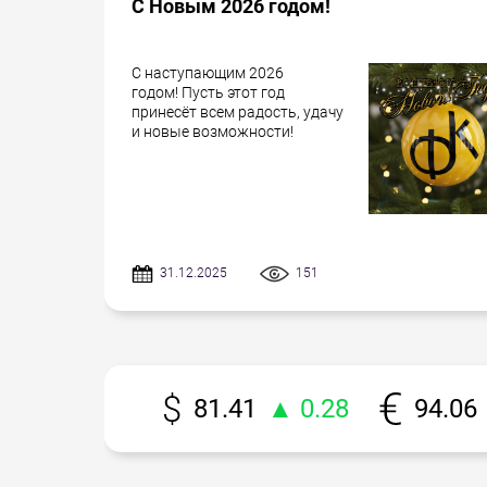
С Новым 2026 годом!
С наступающим 2026
годом! Пусть этот год
принесёт всем радость, удачу
и новые возможности!
31.12.2025
151
81.41
▲ 0.28
94.06