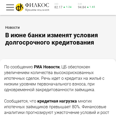
USD
EUR
82.17
▲ 1.24
94.84
▲ 1.65
Новости
В июне банки изменят условия
долгосрочного кредитования
По сообщению
РИА Новости
, ЦБ обеспокоен
увеличением количества высокорискованных
ипотечных сделок. Речь идет о кредитах на жильё с
низким уровнем первоначального взноса, при
одновременной закредитованности заёмщика.
Сообщается, что
кредитная нагрузка
многих
ипотечных заёмщиков превышает 80%. Финансовые
аналитики прогнозируют ужесточение условий и рост