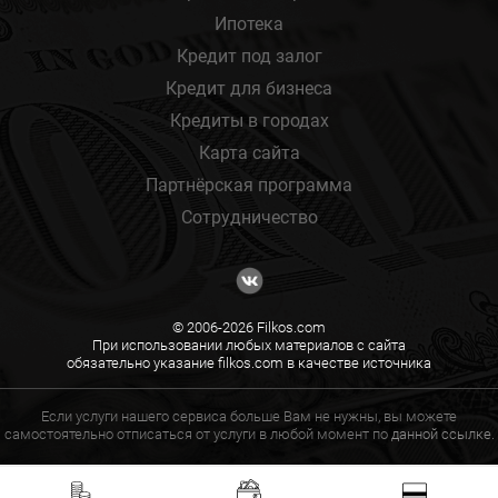
Ипотека
Кредит под залог
Кредит для бизнеса
Кредиты в городах
Карта сайта
Партнёрская программа
Сотрудничество
© 2006-2026 Filkos.com
При использовании любых материалов с сайта
обязательно указание filkos.com в качестве источника
Если услуги нашего сервиса больше Вам не нужны, вы можете
самостоятельно отписаться от услуги в любой момент по
данной ссылке.